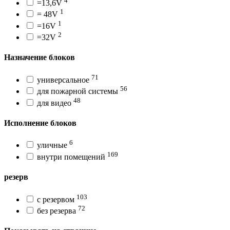
4
=13,6V
1
= 48V
1
=16V
2
=32V
Назначение блоков
71
универсальное
56
для пожарной системы
48
для видео
Исполнение блоков
6
уличные
169
внутри помещений
резерв
103
с резервом
72
без резерва